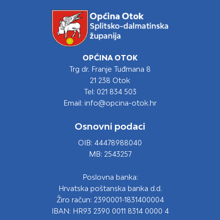
OPĆINA OTOK
Trg dr. Franje Tuđmana 8
21 238 Otok
Tel: 021 834 503
Email: info@opcina-otok.hr
Osnovni podaci
OIB: 44478988040
MB: 2543257
Poslovna banka:
Hrvatska poštanska banka d.d.
Žiro račun: 2390001-1831400004
IBAN: HR93 2390 0011 8314 0000 4