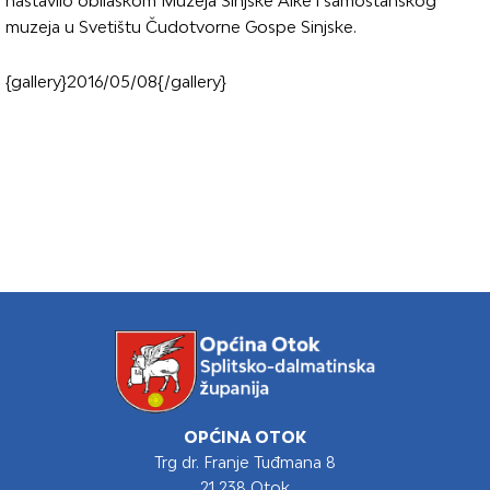
nastavilo obilaskom Muzeja Sinjske Alke i samostanskog
muzeja u Svetištu Čudotvorne Gospe Sinjske.
{gallery}2016/05/08{/gallery}
OPĆINA OTOK
Trg dr. Franje Tuđmana 8
21 238 Otok