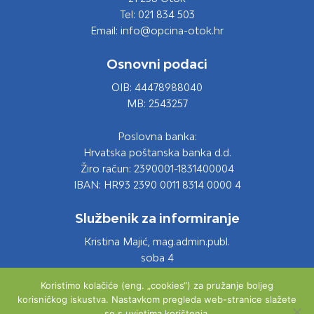
Tel: 021 834 503
Email: info@opcina-otok.hr
Osnovni podaci
OIB: 44478988040
MB: 2543257
Poslovna banka:
Hrvatska poštanska banka d.d.
Žiro račun: 2390001-1831400004
IBAN: HR93 2390 0011 8314 0000 4
Službenik za informiranje
Kristina Majić, mag.admin.publ.
soba 4
Tel: 021 661 028
Koristimo kolačiće (eng. „cookies“) za pružanje boljeg
Email: info@opcina-otok.hr
korisničkog iskustva. Nastavkom pregleda web-stranice slažete
se s uvjetima korištenja.