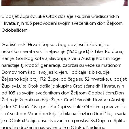
U posjet Župi sv.Luke Otok došla je skupina Gradišćanskih
Hrvata, njih 103 predvođeni svojim svećenikom don Željkom
Odobašićem.
Gradišćanski Hrvati, koji su zbog povijesnih zbivanja u
nekoliko navrata vršili iseljavanje (1530.god.) iz Like, Korduna,
Banije, Gorskog kotara,Slavonije, žive u Austriji.Kroz mnoge
naraštaje tj. kroz 21 generaciju zadržali su veze sa matičnom
Domovinom kao i svoj jezik, vjeru i običaje.Iz biskupije
Željezno koja broji 172. Župe, od čega su 32 hrvatske, u posjet
Župi sv.Luke Otok došla je skupina Gradišćanskih Hrvata, njih
od 103 sa svojim svećenikom don Željkom Odobašićem.Don
Željko je župnik na dvije Župe. Gradišćanskih Hrvata u Austriji
je ko 30 tisuća.Ova posjeta župi sv. Luke Otok ima poveznicu
sa č.sestrom Mirandom koja je bila na službi u Gradišću, a sada
je u Otoku.Poslije prisustvovanja na proslavi Sv.Dujma u Splitu
ugodno druženje nastavljeno je u Otoku. Nedjeljnu