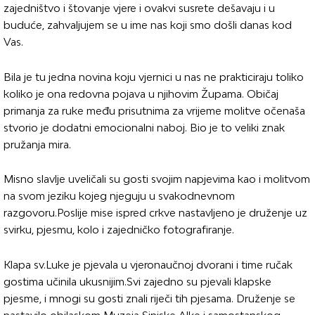
zajedništvo i štovanje vjere i ovakvi susrete dešavaju i u
buduće, zahvaljujem se u ime nas koji smo došli danas kod
Vas.
Bila je tu jedna novina koju vjernici u nas ne prakticiraju toliko
koliko je ona redovna pojava u njihovim Župama. Običaj
primanja za ruke među prisutnima za vrijeme molitve očenaša
stvorio je dodatni emocionalni naboj. Bio je to veliki znak
pružanja mira.
Misno slavlje uveličali su gosti svojim napjevima kao i molitvom
na svom jeziku kojeg njeguju u svakodnevnom
razgovoru.Poslije mise ispred crkve nastavljeno je druženje uz
svirku, pjesmu, kolo i zajedničko fotografiranje.
Klapa sv.Luke je pjevala u vjeronaučnoj dvorani i time ručak
gostima učinila ukusnijim.Svi zajedno su pjevali klapske
pjesme, i mnogi su gosti znali riječi tih pjesama. Druženje se