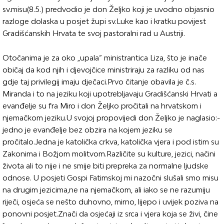
sv.misu(8.5.) predvodio je don Željko koji je uvodno objasnio
razloge dolaska u posjet župi sv.Luke kao i kratku povijest
Gradišćanskih Hrvata te svoj pastoralni rad u Austriji.
Otočanima je za oko „upala“ ministrantica Liza, što je inače
običaj da kod njih i djevojčice ministriraju za razliku od nas
gdje taj privilegij imaju dječaci.Prvo čitanje obavila je č.s.
Miranda i to na jeziku koji upotrebljavaju Gradišćanski Hrvati a
evanđelje su fra Miro i don Željko pročitali na hrvatskom i
njemačkom jeziku.U svojoj propovijedi don Željko je naglasio:-
jedno je evanđelje bez obzira na kojem jeziku se
pročitalo.Jedna je katolička crkva, katolička vjera i pod istim su
Zakonima i Božjom molitvom.Različite su kulture, jezici, načini
života ali to nije i ne smije biti prepreka za normalne ljudske
odnose. U posjeti Gospi Fatimskoj mi nazočni slušali smo misu
na drugim jezicima,ne na njemačkom, ali iako se ne razumiju
riječi, osjeća se nešto duhovno, mirno, lijepo i uvijek poziva na
ponovni posjet.Znači da osjećaji iz srca i vjera koja se živi, čine