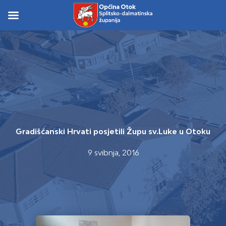
Skip
to
Skip to
content
content
Gradišćanski Hrvati posjetili Župu sv.Luke u Otoku
9 svibnja, 2016