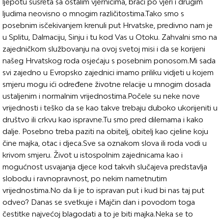
ljepotu susreta sa ostalim vjernicima, braći po vjeri i drugim
ljudima neovisno o mnogim različitostima.Tako smo s
posebnim isčekivanjem krenuli put Hrvatske, predivno nam je
u Splitu, Dalmaciju, Sinju i tu kod Vas u Otoku. Zahvalni smo na
zajedničkom službovanju na ovoj svetoj misi i da se korijeni
našeg Hrvatskog roda osjećaju s posebnim ponosom.Mi sada
svi zajedno u Evropsko zajednici imamo priliku vidjeti u kojem
smjeru mogu ići određene životne relacije u mnogim dosada
ustaljenim i normalnim vrijednostima.Počele su neke nove
vrijednosti i teško da se kao takve trebaju duboko ukorijeniti u
društvo ili crkvu kao ispravne.Tu smo pred dilemama i kako
dalje. Posebno treba paziti na obitelj, obitelj kao cjeline koju
čine majka, otac i djeca.Sve sa oznakom slova ili roda vodi u
krivom smjeru. Život u istospolnim zajednicama kao i
mogućnost usvajanja djece kod takvih slučajeva predstavlja
slobodu i ravnopravnost, po nekim nametnutim
vrijednostima.No da li je to ispravan put i kud bi nas taj put
odveo? Danas se svetkuje i Majčin dan i povodom toga
čestitke najvećoj blagodati a to je biti majka.Neka se to