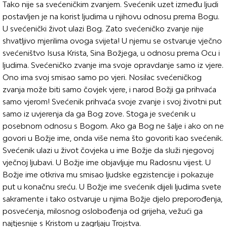
Tako nije sa svećeničkim zvanjem. Svećenik uzet između ljudi
postavljen je na korist ljudima u njihovu odnosu prema Bogu.
U svećenički život ulazi Bog. Zato svećeničko zvanje nije
shvatljivo mjerilima ovoga svijeta! U njemu se ostvaruje vječno
svećeništvo Isusa Krista, Sina Božjega, u odnosu prema Ocu i
ljudima. Svećeničko zvanje ima svoje opravdanje samo iz vjere.
Ono ima svoj smisao samo po vjeri. Nosilac svećeničkog
zvanja može biti samo čovjek vjere, i narod Božji ga prihvaća
samo vjerom! Svećenik prihvaća svoje zvanje i svoj životni put
samo iz uvjerenja da ga Bog zove. Stoga je svećenik u
posebnom odnosu s Bogom. Ako ga Bog ne šalje i ako on ne
govori u Božje ime, onda više nema što govoriti kao svećenik.
Svećenik ulazi u život čovjeka u ime Božje da služi njegovoj
vječnoj ljubavi. U Božje ime objavljuje mu Radosnu vijest. U
Božje ime otkriva mu smisao ljudske egzistencije i pokazuje
put u konačnu sreću. U Božje ime svećenik dijeli ljudima svete
sakramente i tako ostvaruje u njima Božje djelo preporođenja,
posvećenja, milosnog oslobođenja od grijeha, vežući ga
najtjesnije s Kristom u zagrljaju Trojstva.