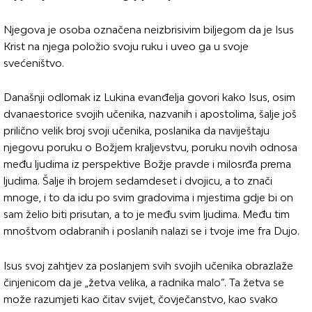
Njegova je osoba označena neizbrisivim biljegom da je Isus
Krist na njega položio svoju ruku i uveo ga u svoje
svećeništvo.
Današnji odlomak iz Lukina evanđelja govori kako Isus, osim
dvanaestorice svojih učenika, nazvanih i apostolima, šalje još
prilično velik broj svoji učenika, poslanika da naviještaju
njegovu poruku o Božjem kraljevstvu, poruku novih odnosa
među ljudima iz perspektive Božje pravde i milosrđa prema
ljudima. Šalje ih brojem sedamdeset i dvojicu, a to znači
mnoge, i to da idu po svim gradovima i mjestima gdje bi on
sam želio biti prisutan, a to je među svim ljudima. Među tim
mnoštvom odabranih i poslanih nalazi se i tvoje ime fra Dujo.
Isus svoj zahtjev za poslanjem svih svojih učenika obrazlaže
činjenicom da je „žetva velika, a radnika malo“. Ta žetva se
može razumjeti kao čitav svijet, čovječanstvo, kao svako