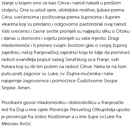
stanje u kojem smo se kao Crkva i narod nalazili u prošlom
stoljeću. Ona su plod vjere, obiteljske molitve, ljubavi prema
Crkvi, svećenicima i poštovanja prema župnicima i župnim
vikarima koji su predano i odgovorno pastorizirali ovaj narod.
Vaši svećenici i časne sestre pronijeli su najljepšu sliku o Otoku
i danas u domovini i svijetu pronijeli su vaše mjesto. Dragi
mladomisniče i ti pronesi svojim životom glas o svojoj župnoj
zajednici, našoj franjevačkoj zajednici koja te šalje da proneseš
radost evanđelja poput našeg Serafskog oca Franje, svih
fratara koji su išli tim putem na radost Crkve. Neka te na tom
putu prati zagovor sv. Luke, sv. Dujma mučenika i naše
najvjernije zagovornice i pomoćnice Čudotvorne Gospe
Sinjske. Amen.
Pozdravni govor mladomisniku i dobrodošlicu u franjevački
red fra Duji u ime cijele Provincije Presvetog Otkupitelja uputio
je provincijal fra Joško Kodžoman a u ime župe sv.Luke fra
Miroslav Ančić.