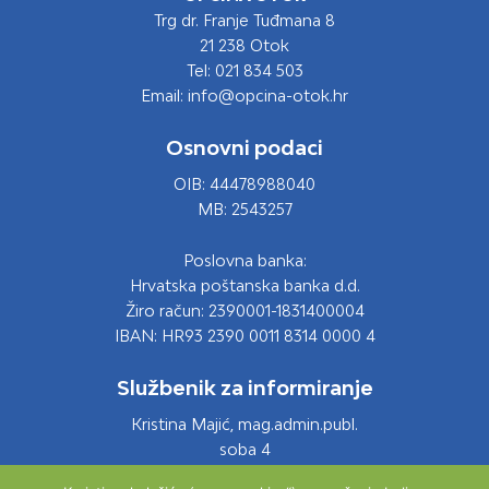
Trg dr. Franje Tuđmana 8
21 238 Otok
Tel: 021 834 503
Email: info@opcina-otok.hr
Osnovni podaci
OIB: 44478988040
MB: 2543257
Poslovna banka:
Hrvatska poštanska banka d.d.
Žiro račun: 2390001-1831400004
IBAN: HR93 2390 0011 8314 0000 4
Službenik za informiranje
Kristina Majić, mag.admin.publ.
soba 4
Tel: 021 661 028