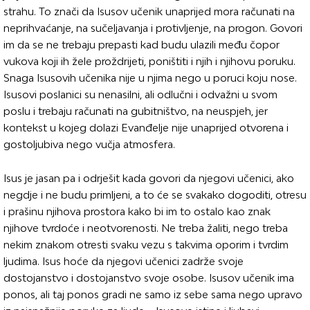
strahu. To znači da Isusov učenik unaprijed mora računati na
neprihvaćanje, na sučeljavanja i protivljenje, na progon. Govori
im da se ne trebaju prepasti kad budu ulazili među čopor
vukova koji ih žele proždrijeti, poništiti i njih i njihovu poruku.
Snaga Isusovih učenika nije u njima nego u poruci koju nose.
Isusovi poslanici su nenasilni, ali odlučni i odvažni u svom
poslu i trebaju računati na gubitništvo, na neuspjeh, jer
kontekst u kojeg dolazi Evanđelje nije unaprijed otvorena i
gostoljubiva nego vučja atmosfera.
Isus je jasan pa i odrješit kada govori da njegovi učenici, ako
negdje i ne budu primljeni, a to će se svakako dogoditi, otresu
i prašinu njihova prostora kako bi im to ostalo kao znak
njihove tvrdoće i neotvorenosti. Ne treba žaliti, nego treba
nekim znakom otresti svaku vezu s takvima oporim i tvrdim
ljudima. Isus hoće da njegovi učenici zadrže svoje
dostojanstvo i dostojanstvo svoje osobe. Isusov učenik ima
ponos, ali taj ponos gradi ne samo iz sebe sama nego upravo