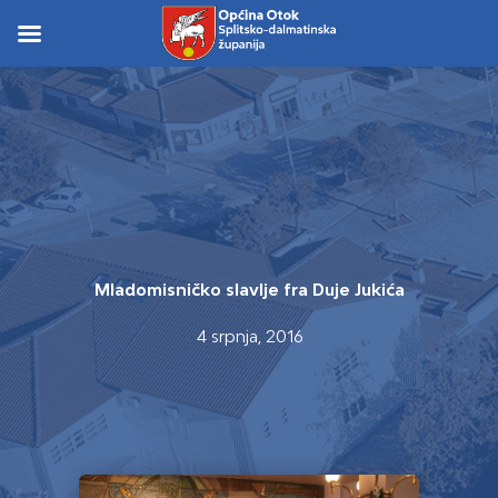
Skip
to
Skip to
content
content
Mladomisničko slavlje fra Duje Jukića
4 srpnja, 2016