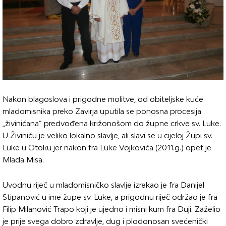
Nakon blagoslova i prigodne molitve, od obiteljske kuće
mladomisnika preko Zavirja uputila se ponosna procesija
„živinićana“ predvođena križonošom do župne crkve sv. Luke.
U Živiniću je veliko lokalno slavlje, ali slavi se u cijeloj Župi sv.
Luke u Otoku jer nakon fra Luke Vojkovića (2011.g.) opet je
Mlada Misa.
Uvodnu riječ u mladomisničko slavlje izrekao je fra Danijel
Stipanović u ime župe sv. Luke, a prigodnu riječ održao je fra
Filip Milanović Trapo koji je ujedno i misni kum fra Duji. Zaželio
je prije svega dobro zdravlje, dug i plodonosan svećenički