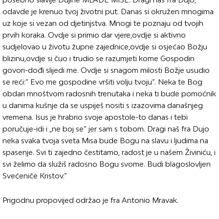
odavde je krenuo tvoj životni put. Danas si okružen mnogima
uz koje si vezan od djetinjstva. Mnogi te poznaju od tvojih
prvih koraka. Ovdje si primio dar vjere,ovdje si aktivno
sudjelovao u životu župne zajednice,ovdje si osjećao Božju
blizinu,ovdje si čuo i trudio se razumjeti kome Gospodin
govori-dođi slijedi me. Ovdje si snagom milosti Božje usudio
se reći:“ Evo me gospodine vršiti volju tvoju“. Neka te Bog
obdari mnoštvom radosnih trenutaka i neka ti bude pomoćnik
u danima kušnje da se uspiješ nositi s izazovima današnjeg
vremena. Isus je hrabrio svoje apostole-to danas i tebi
poručuje-idi i „ne boj se“ jer sam s tobom. Dragi naš fra Dujo
neka svaka tvoja sveta Misa bude Bogu na slavu i ljudima na
spasenje. Svi ti zajedno čestitamo, radost je u našem Živiniću, i
svi želimo da služiš radosno Bogu svome. Budi blagoslovljen
Svećeniče Kristov.”
Prigodnu propovijed održao je fra Antonio Mravak.