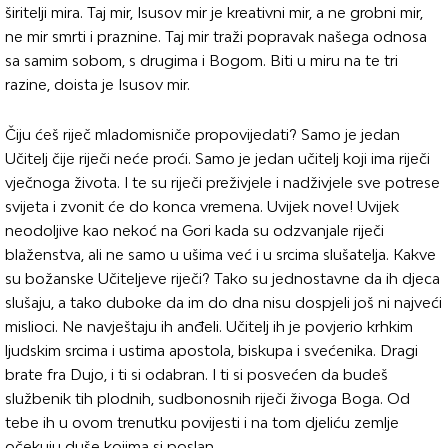
širitelji mira. Taj mir, Isusov mir je kreativni mir, a ne grobni mir,
ne mir smrti i praznine. Taj mir traži popravak našega odnosa
sa samim sobom, s drugima i Bogom. Biti u miru na te tri
razine, doista je Isusov mir.
Čiju ćeš riječ mladomisniče propovijedati? Samo je jedan
Učitelj čije riječi neće proći. Samo je jedan učitelj koji ima riječi
vječnoga života. I te su riječi preživjele i nadživjele sve potrese
svijeta i zvonit će do konca vremena. Uvijek nove! Uvijek
neodoljive kao nekoć na Gori kada su odzvanjale riječi
blaženstva, ali ne samo u ušima već i u srcima slušatelja. Kakve
su božanske Učiteljeve riječi? Tako su jednostavne da ih djeca
slušaju, a tako duboke da im do dna nisu dospjeli još ni najveći
mislioci. Ne navještaju ih anđeli. Učitelj ih je povjerio krhkim
ljudskim srcima i ustima apostola, biskupa i svećenika. Dragi
brate fra Dujo, i ti si odabran. I ti si posvećen da budeš
službenik tih plodnih, sudbonosnih riječi živoga Boga. Od
tebe ih u ovom trenutku povijesti i na tom djeliću zemlje
očekuju duše kojima si poslan.