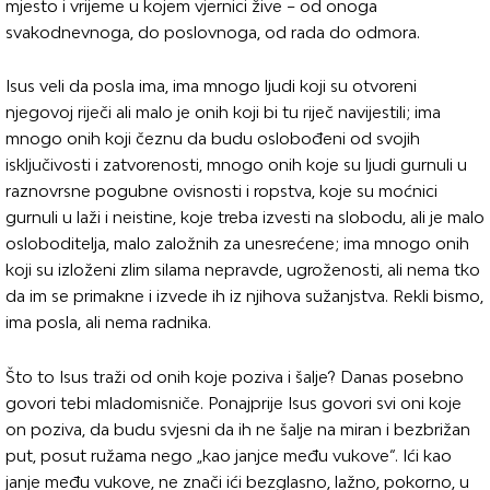
mjesto i vrijeme u kojem vjernici žive – od onoga
svakodnevnoga, do poslovnoga, od rada do odmora.
Isus veli da posla ima, ima mnogo ljudi koji su otvoreni
njegovoj riječi ali malo je onih koji bi tu riječ navijestili; ima
mnogo onih koji čeznu da budu oslobođeni od svojih
isključivosti i zatvorenosti, mnogo onih koje su ljudi gurnuli u
raznovrsne pogubne ovisnosti i ropstva, koje su moćnici
gurnuli u laži i neistine, koje treba izvesti na slobodu, ali je malo
osloboditelja, malo založnih za unesrećene; ima mnogo onih
koji su izloženi zlim silama nepravde, ugroženosti, ali nema tko
da im se primakne i izvede ih iz njihova sužanjstva. Rekli bismo,
ima posla, ali nema radnika.
Što to Isus traži od onih koje poziva i šalje? Danas posebno
govori tebi mladomisniče. Ponajprije Isus govori svi oni koje
on poziva, da budu svjesni da ih ne šalje na miran i bezbrižan
put, posut ružama nego „kao janjce među vukove“. Ići kao
janje među vukove, ne znači ići bezglasno, lažno, pokorno, u