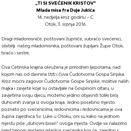
„TI SI SVEĆENIK KRISTOV“
Mlada misa fra Duje Jukića
14. nedjelja kroz godinu – C
Otok, 3. srpnja 2016.
Dragi mladomisniče, poštovani župniče, subraćo svećenici,
obitelji našeg mladomisnika, poštovani župljani Župe Otok,
braćo i sestre.
Ova Cetinska krajina okružena je prirodnim ljepotama, nad
kojom nas od davnina štiti i čuva Čudotvorna Gospa Sinjska.
Kroz moćni zagovor Čudotvorne Gospe Sinjske, molitve naših
majka i zavjete koje su ostavljale na Gospinom oltaru, u
zavjetima svoju djecu, možemo jedino objasniti toliki broj
duhovnih zvanja iz ovoga kraja. Jedno posebno mjesto
poznato po svećenicima, redovnicima i redovnicama je ova
župna zajednica Sv. Luke u Otoku, oni su kako na jednom
mjestu piše „duhovni biseri“ ovoga mjesta. Ovdje se nalazimo
pred tajnom misterija mladog svećenika koji će, zajedno s