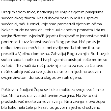
Dragi mladomisniče, nadahnjuj se uvijek svijetlim primjerima
svećeničkog života. Naš duhovni poziv budili su upravo
svećenici, naši župnici, koje smo promatrali djetinjim očima.
Neka ti bude na srcu da i tebe uvijek netko promatra i da mu
svojim životom svjedočiš ljepotu franjevačke jednostavnosti i
poniznosti i uzvišenost svećeničkog poziva. Naš poziv je
netko i izmolio, možda su oni ovdje među tobom ili su se
preselili u Vječnu domovinu. Zahvaljuj Bogu za njih. Budi uvijek
sretan kada ti netko od tvojih vjernika pristupi i reče molim se
za tebe. To znači da naš poziv nije samo za nas, za članove
naših obitelji već za sve ljude i da smo i mi ljudima pozvani
svojim životom donositi blagoslov i biti utjeha.
Poštovani župljani Župe sv. Luke, molite za svoje svećenike.
Naučili ste nas darivati duhovnim zvanjima. Ne živite od
prošlosti, već molite za nova zvanja. Nisu zvanja iz ove župe
bila kako neki žele prikazati odgovor na jednu društveno