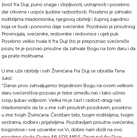
život fra Duji, puno snage i strpljivosti, ustrajnosti i posebno
dar crkvene i uopće ljudske razboritosti. Posebno je zahvalio
roditeljima mladomisnika, njegovoj obitelji i župnoj zajednici
koja se budi i ponovno daje svećenike. Pozdravio je prisutnog
Provincijala, svećenike, redovnike i redovnice i cijeli puk.
Posebno veliko hvala ti fra Duji što je prepoznao svećenički
poziv, te je pozvao prisutne da zahvale Bogu na tom daru i da
ga prate molitvama.
U ime uže obitelji i svih Živinićana Fra Duji se obratila Tena
Jukić:
“Danas prvo zahvaljujemo trojedinom Bogu na ovom velikom
daru svećeništva-pozvao je tebe između nas i tako učinio
svoju ljubav vidljivom. Velika mi je čast i radost-dragi naš
mladomisniče da te u ime svih prisutnih pozdravim, posebno
u ime tvojih Živinićana. Čestitam tebi, tvojim roditeljima, tvojim
sestrama, rodbini i prijateljima. Pozdravljam prisutne svećenike,
bogoslove i sve uzvanike-svi Vi, dobro nam došli na ovo
posebno slavlje Dujine MLADE MISE. Dragi naš fra Dujo,