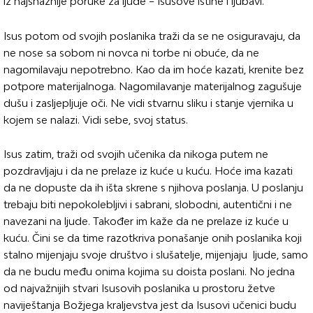
iz najsnažnije poruke za ljude – Isusove istine i ljubavi.
Isus potom od svojih poslanika traži da se ne osiguravaju, da
ne nose sa sobom ni novca ni torbe ni obuće, da ne
nagomilavaju nepotrebno. Kao da im hoće kazati, krenite bez
potpore materijalnoga. Nagomilavanje materijalnog zagušuje
dušu i zasljepljuje oči. Ne vidi stvarnu sliku i stanje vjernika u
kojem se nalazi. Vidi sebe, svoj status.
Isus zatim, traži od svojih učenika da nikoga putem ne
pozdravljaju i da ne prelaze iz kuće u kuću. Hoće ima kazati
da ne dopuste da ih išta skrene s njihova poslanja. U poslanju
trebaju biti nepokolebljivi i sabrani, slobodni, autentični i ne
navezani na ljude. Također im kaže da ne prelaze iz kuće u
kuću. Čini se da time razotkriva ponašanje onih poslanika koji
stalno mijenjaju svoje društvo i slušatelje, mijenjaju ljude, samo
da ne budu među onima kojima su doista poslani. No jedna
od najvažnijih stvari Isusovih poslanika u prostoru žetve
naviještanja Božjega kraljevstva jest da Isusovi učenici budu