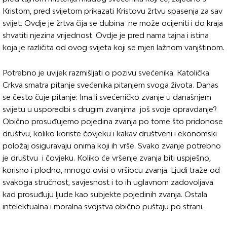
Kristom, pred svijetom prikazati Kristovu žrtvu spasenja za sav
svijet. Ovdje je žrtva čija se dubina ne može ocijeniti i do kraja
shvatiti njezina vrijednost. Ovdje je pred nama tajna i istina
koja je različita od ovog svijeta koji se mjeri lažnom vanjštinom.
Potrebno je uvijek razmišljati o pozivu svećenika. Katolička
Crkva smatra pitanje svećenika pitanjem svoga života. Danas
se često čuje pitanje: Ima li svećeničko zvanje u današnjem
svijetu u usporedbi s drugim zvanjima još svoje opravdanje?
Obično prosuđujemo pojedina zvanja po tome što pridonose
društvu, koliko koriste čovjeku i kakav društveni i ekonomski
položaj osiguravaju onima koji ih vrše. Svako zvanje potrebno
je društvu i čovjeku. Koliko će vršenje zvanja biti uspješno,
korisno i plodno, mnogo ovisi o vršiocu zvanja. Ljudi traže od
svakoga stručnost, savjesnost i to ih uglavnom zadovoljava
kad prosuđuju ljude kao subjekte pojedinih zvanja. Ostala
intelektualna i moralna svojstva obično puštaju po strani.