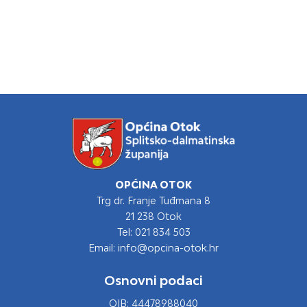
OPĆINA OTOK
Trg dr. Franje Tuđmana 8
21 238 Otok
Tel: 021 834 503
Email: info@opcina-otok.hr
Osnovni podaci
OIB: 44478988040