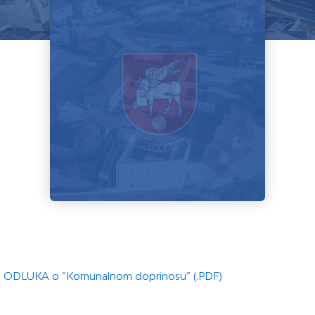
ODLUKA o “Komunalnom doprinosu” (.PDF)