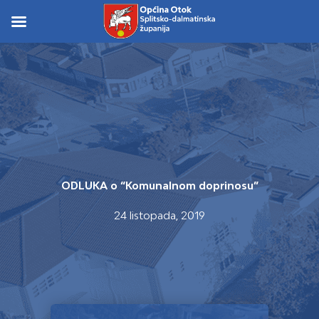
Skip
to
Skip to
content
content
ODLUKA o “Komunalnom doprinosu”
24 listopada, 2019