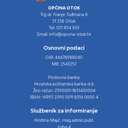
OPĆINA OTOK
Trg dr. Franje Tuđmana 8
21 238 Otok
Tel: 021 834 503
Email: info@opcina-otok.hr
Osnovni podaci
OIB: 44478988040
MB: 2543257
Poslovna banka:
Hrvatska poštanska banka d.d.
Žiro račun: 2390001-1831400004
IBAN: HR93 2390 0011 8314 0000 4
Službenik za informiranje
Kristina Majić, mag.admin.publ.
soba 4