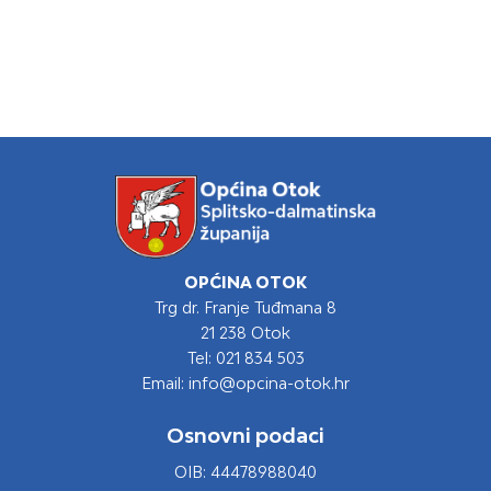
OPĆINA OTOK
Trg dr. Franje Tuđmana 8
21 238 Otok
Tel: 021 834 503
Email: info@opcina-otok.hr
Osnovni podaci
OIB: 44478988040