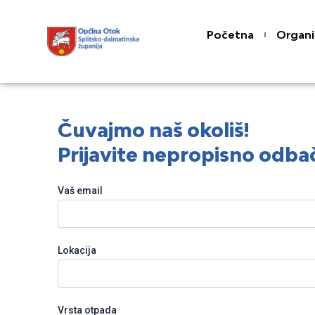
Skip
content
to
Početna
Organi
content
Čuvajmo naš okoliš!
Prijavite nepropisno odba
Vaš email
Lokacija
Vrsta otpada