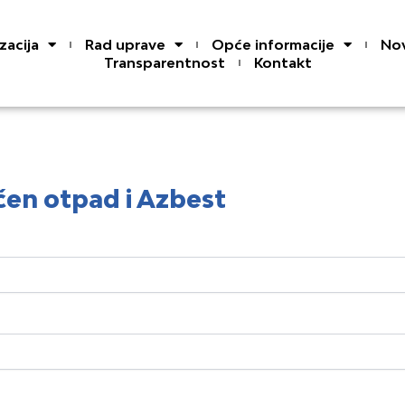
zacija
Rad uprave
Opće informacije
Nov
Transparentnost
Kontakt
čen otpad i Azbest