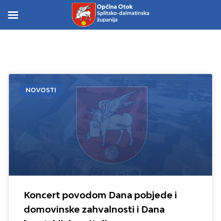
Skip
to
Skip to
content
content
NOVOSTI
Koncert povodom Dana pobjede i
domovinske zahvalnosti i Dana