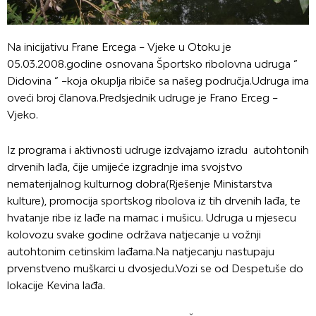
Na inicijativu Frane Ercega – Vjeke u Otoku je
05.03.2008.godine osnovana Športsko ribolovna udruga “
Didovina “ –koja okuplja ribiče sa našeg područja.Udruga ima
oveći broj članova.Predsjednik udruge je Frano Erceg –
Vjeko.
Iz programa i aktivnosti udruge izdvajamo izradu autohtonih
drvenih lađa, čije umijeće izgradnje ima svojstvo
nematerijalnog kulturnog dobra(Rješenje Ministarstva
kulture), promocija sportskog ribolova iz tih drvenih lađa, te
hvatanje ribe iz lađe na mamac i mušicu. Udruga u mjesecu
kolovozu svake godine održava natjecanje u vožnji
autohtonim cetinskim lađama.Na natjecanju nastupaju
prvenstveno muškarci u dvosjedu.Vozi se od Despetuše do
lokacije Kevina lađa.