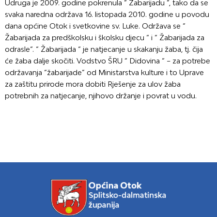
Udruga je 2009. godine pokrenula “ Žabarijadu “, tako da se
svaka naredna održava 16. listopada 2010. godine u povodu
dana općine Otok i svetkovine sv. Luke. Održava se “
Žabarijada za predškolsku i školsku djecu “ i “ Žabarijada za
odrasle“. “ Žabarijada “ je natjecanje u skakanju žaba, tj. čija
će žaba dalje skočiti. Vodstvo ŠRU “ Didovina “ – za potrebe
održavanja “žabarijade” od Ministarstva kulture i to Uprave
za zaštitu prirode mora dobiti Rješenje za ulov žaba
potrebnih za natjecanje, njihovo držanje i povrat u vodu.