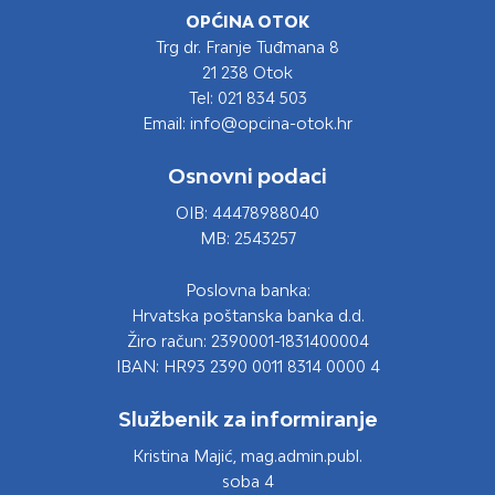
OPĆINA OTOK
Trg dr. Franje Tuđmana 8
21 238 Otok
Tel: 021 834 503
Email: info@opcina-otok.hr
Osnovni podaci
OIB: 44478988040
MB: 2543257
Poslovna banka:
Hrvatska poštanska banka d.d.
Žiro račun: 2390001-1831400004
IBAN: HR93 2390 0011 8314 0000 4
Službenik za informiranje
Kristina Majić, mag.admin.publ.
soba 4