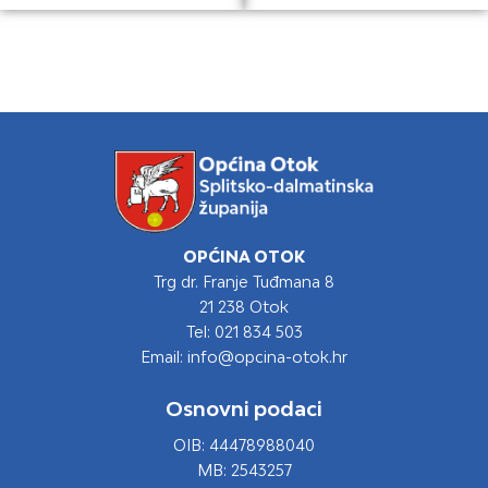
OPĆINA OTOK
Trg dr. Franje Tuđmana 8
21 238 Otok
Tel: 021 834 503
Email: info@opcina-otok.hr
Osnovni podaci
OIB: 44478988040
MB: 2543257