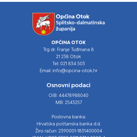
OPĆINA OTOK
Trg dr. Franje Tuđmana 8
21 238 Otok
Tel: 021 834 503
Email: info@opcina-otok.hr
Osnovni podaci
OIB: 44478988040
MB: 2543257
Poslovna banka:
Hrvatska poštanska banka d.d.
Žiro račun: 2390001-1831400004