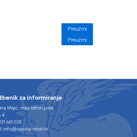
Preuzmi
Preuzmi
žbenik za informiranje
tina Majić, mag.admin.publ.
 4
021 661 028
l: info@opcina-otok.hr