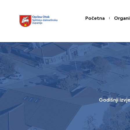
Skip
content
to
Početna
Organi
content
Godišnji izvj