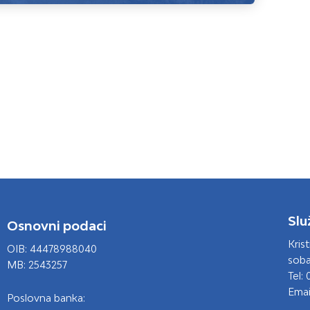
Slu
Osnovni podaci
Kris
OIB: 44478988040
soba
MB: 2543257
Tel: 
Emai
Poslovna banka: