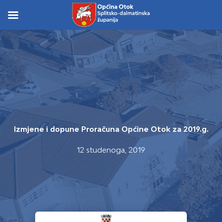
Skip
to
Skip to
content
content
Izmjene i dopune Proračuna Općine Otok za 2019.g.
12 studenoga, 2019