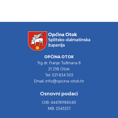
OPĆINA OTOK
Trg dr. Franje Tuđmana 8
21 238 Otok
Tel: 021 834 503
Email: info@opcina-otok.hr
Osnovni podaci
OIB: 44478988040
MB: 2543257