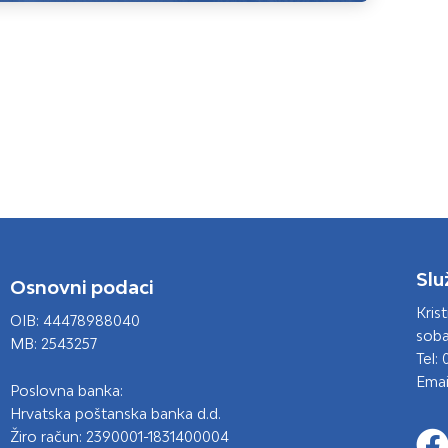
Slu
Osnovni podaci
Kris
OIB: 44478988040
soba
MB: 2543257
Tel: 
Emai
Poslovna banka:
Hrvatska poštanska banka d.d.
Žiro račun: 2390001-1831400004