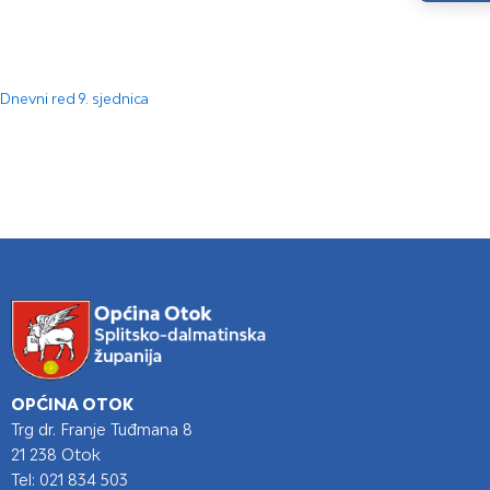
Dnevni red 9. sjednica
OPĆINA OTOK
Trg dr. Franje Tuđmana 8
21 238 Otok
Tel: 021 834 503