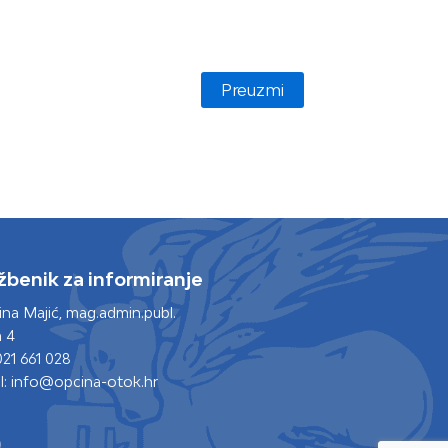
Preuzmi
žbenik za informiranje
tina Majić, mag.admin.publ.
 4
021 661 028
l: info@opcina-otok.hr