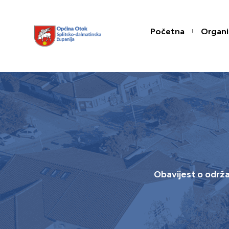
Skip
content
to
Početna
Organi
content
Obavijest o održa