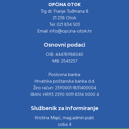
OPĆINA OTOK
Trg dr. Franje Tuđmana 8
21 238 Otok
Tel: 021 834 503
Email: info@opcina-otok.hr
Osnovni podaci
OIB: 44478988040
MB: 2543257
Poslovna banka:
Hrvatska poštanska banka d.d.
Žiro račun: 2390001-1831400004
IBAN: HR93 2390 0011 8314 0000 4
Službenik za informiranje
Kristina Majić, mag.admin.publ.
soba 4