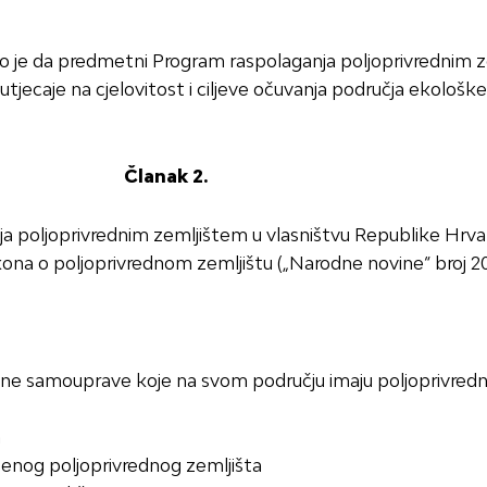
 je da predmetni Program raspolaganja poljoprivrednim z
jecaje na cjelovitost i ciljeve očuvanja područja ekološk
Članak 2.
ja poljoprivrednim zemljištem u vlasništvu Republike Hrv
na o poljoprivrednom zemljištu („Narodne novine“ broj 20/1
lne samouprave koje na svom području imaju poljoprivredn
m
štenog poljoprivrednog zemljišta