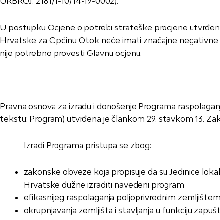
URBROJ: 2181/1-10/14-19-0002).
U postupku Ocjene o potrebi strateške procjene utvrđeno
Hrvatske za Općinu Otok neće imati značajne negativne ut
nije potrebno provesti Glavnu ocjenu.
Pravna osnova za izradu i donošenje Programa raspolagan
tekstu: Program) utvrđena je člankom 29. stavkom 13. Zako
Izradi Programa pristupa se zbog:
zakonske obveze koja propisuje da su Jedinice loka
Hrvatske dužne izraditi navedeni program
efikasnijeg raspolaganja poljoprivrednim zemljište
okrupnjavanja zemljišta i stavljanja u funkciju zapu