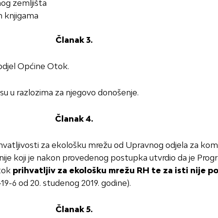
og zemljišta
im knjigama
Članak 3.
 odjel Općine Otok.
 su u razlozima za njegovo donošenje.
Članak 4.
hvatljivosti za ekološku mrežu od Upravnog odjela za ko
anije koji je nakon provedenog postupka utvrdio da je Pro
Otok
prihvatljiv za ekološku mrežu RH te za isti nije
19-6 od 20. studenog 2019. godine).
Članak 5.