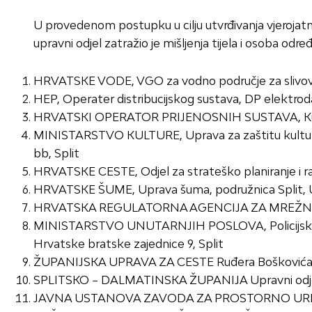
U provedenom postupku u cilju utvrđivanja vjerojatn
upravni odjel zatražio je mišljenja tijela i osoba od
HRVATSKE VODE, VGO za vodno područje za slivove 
HEP, Operater distribucijskog sustava, DP elektrodal
HRVATSKI OPERATOR PRIJENOSNIH SUSTAVA, Ku
MINISTARSTVO KULTURE, Uprava za zaštitu kulturne 
bb, Split
HRVATSKE CESTE, Odjel za strateško planiranje i ra
HRVATSKE ŠUME, Uprava šuma, podružnica Split, Ulic
HRVATSKA REGULATORNA AGENCIJA ZA MREŽNE DJE
MINISTARSTVO UNUTARNJIH POSLOVA, Policijska uprav
Hrvatske bratske zajednice 9, Split
ŽUPANIJSKA UPRAVA ZA CESTE Ruđera Boškovića 2
SPLITSKO – DALMATINSKA ŽUPANIJA Upravni odjel za
JAVNA USTANOVA ZAVODA ZA PROSTORNO UREĐEN