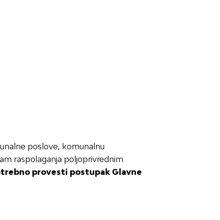
munalne poslove, komunalnu
gram raspolaganja poljoprivrednim
 potrebno provesti postupak Glavne