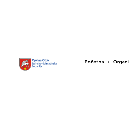
Skip
content
to
content
Početna
Organi