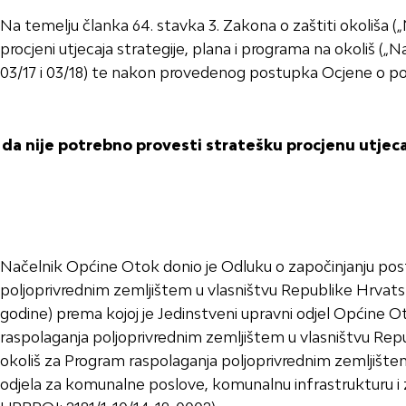
Na temelju članka 64. stavka 3. Zakona o zaštiti okoliša („N
procjeni utjecaja strategije, plana i programa na okoliš („
03/17 i 03/18) te nakon provedenog postupka Ocjene o po
da nije potrebno provesti stratešku procjenu utjeca
Načelnik Općine Otok donio je Odluku o započinjanju post
poljoprivrednim zemljištem u vlasništvu Republike Hrvats
godine) prema kojoj je Jedinstveni upravni odjel Općine 
raspolaganja poljoprivrednim zemljištem u vlasništvu Rep
okoliš za Program raspolaganja poljoprivrednim zemljišt
odjela za komunalne poslove, komunalnu infrastrukturu i z