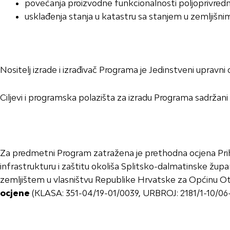
povećanja proizvodne funkcionalnosti poljoprivredn
usklađenja stanja u katastru sa stanjem u zemljišn
Nositelj izrade i izrađivač Programa je Jedinstveni upravni
Ciljevi i programska polazišta za izradu Programa sadržani
Za predmetni Program zatražena je prethodna ocjena Pri
infrastrukturu i zaštitu okoliša Splitsko-dalmatinske žup
zemljištem u vlasništvu Republike Hrvatske za Općinu 
ocjene
(KLASA: 351-04/19-01/0039, URBROJ: 2181/1-10/06-