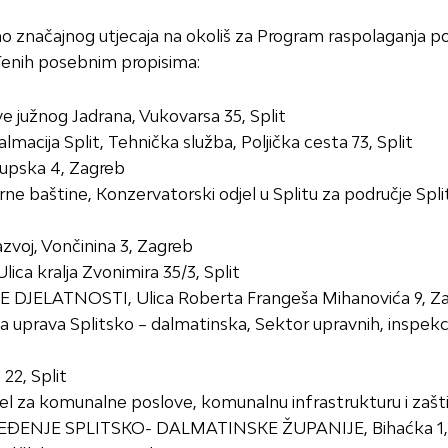
o značajnog utjecaja na okoliš za Program raspolaganja po
ređenih posebnim propisima:
južnog Jadrana, Vukovarsa 35, Split
macija Split, Tehnička služba, Poljička cesta 73, Split
pska 4, Zagreb
baštine, Konzervatorski odjel u Splitu za područje Split
zvoj, Vončinina 3, Zagreb
a kralja Zvonimira 35/3, Split
LATNOSTI, Ulica Roberta Frangeša Mihanovića 9, Za
a Splitsko – dalmatinska, Sektor upravnih, inspekcijski
2, Split
 komunalne poslove, komunalnu infrastrukturu i zaštitu 
JE SPLITSKO- DALMATINSKE ŽUPANIJE, Bihaćka 1, 