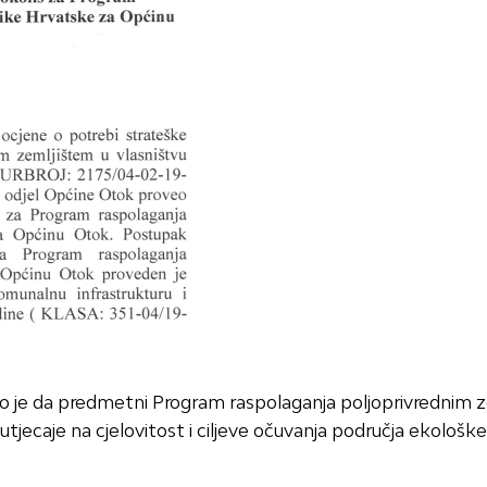
 je da predmetni Program raspolaganja poljoprivrednim z
jecaje na cjelovitost i ciljeve očuvanja područja ekološk