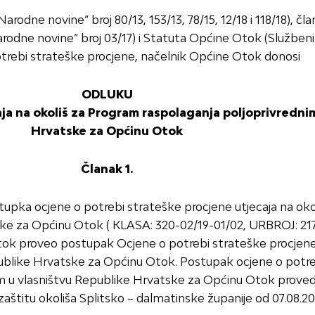
arodne novine“ broj 80/13, 153/13, 78/15, 12/18 i 118/18), č
Narodne novine“ broj 03/17) i Statuta Općine Otok (Službeni
trebi strateške procjene, načelnik Općine Otok donosi
ODLUKU
ja na okoliš za Program raspolaganja poljoprivredni
Hrvatske za Općinu Otok
Članak 1.
upka ocjene o potrebi strateške procjene utjecaja na oko
ke za Općinu Otok ( KLASA: 320-02/19-01/02, URBROJ: 2175
Otok proveo postupak Ocjene o potrebi strateške procjene
ublike Hrvatske za Općinu Otok. Postupak ocjene o potreb
em u vlasništvu Republike Hrvatske za Općinu Otok prove
aštitu okoliša Splitsko – dalmatinske županije od 07.08.20