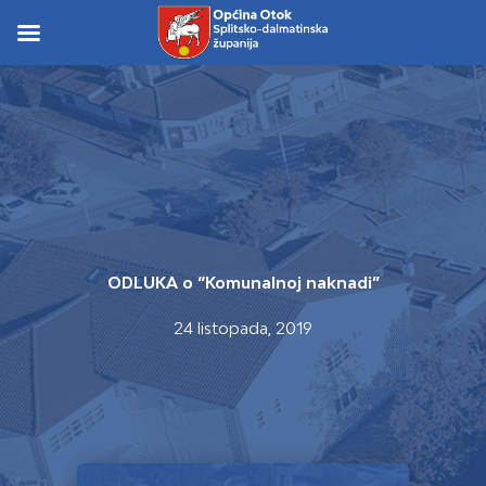
Skip
to
Skip to
content
content
ODLUKA o “Komunalnoj naknadi”
24 listopada, 2019