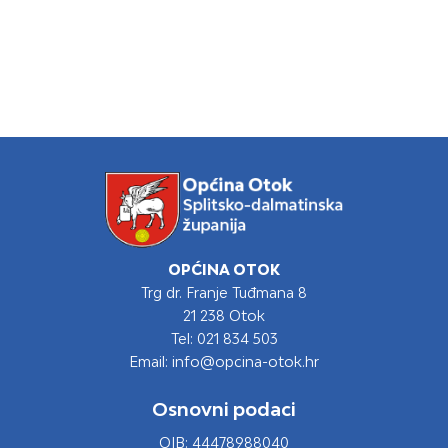
OPĆINA OTOK
Trg dr. Franje Tuđmana 8
21 238 Otok
Tel: 021 834 503
Email: info@opcina-otok.hr
Osnovni podaci
OIB: 44478988040