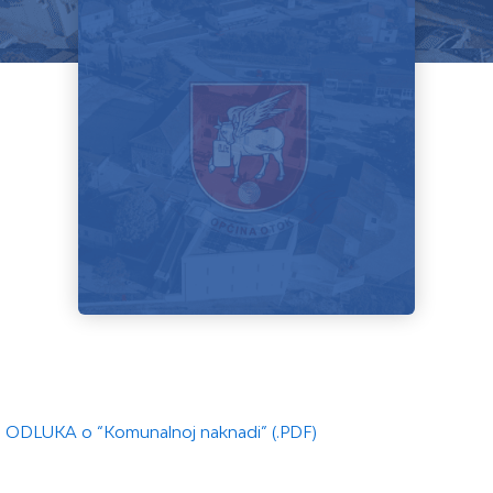
ODLUKA o “Komunalnoj naknadi” (.PDF)