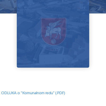
ODLUKA o “Komunalnom redu” (.PDF)