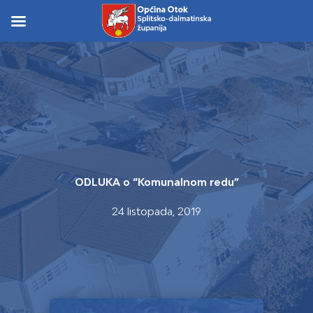
Skip
to
Skip to
content
content
ODLUKA o “Komunalnom redu”
24 listopada, 2019