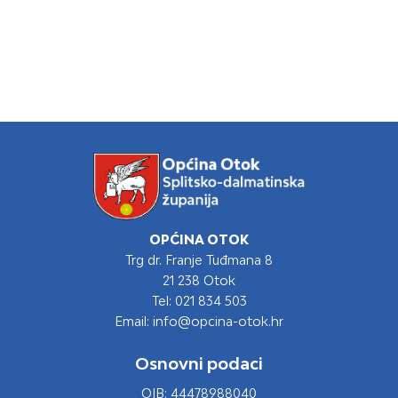
OPĆINA OTOK
Trg dr. Franje Tuđmana 8
21 238 Otok
Tel: 021 834 503
Email: info@opcina-otok.hr
Osnovni podaci
OIB: 44478988040