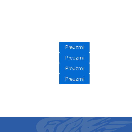
Preuzmi
Preuzmi
Preuzmi
Preuzmi