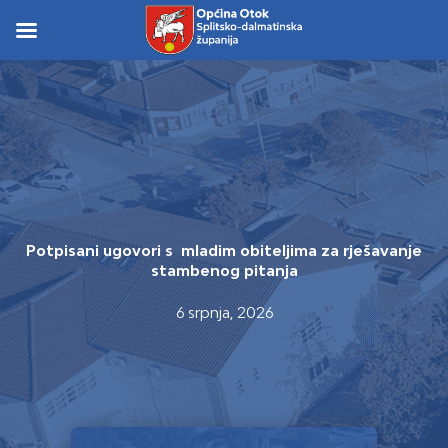
Skip
to
Skip to
content
content
Potpisani ugovori s mladim obiteljima za rješavanje
stambenog pitanja
6 srpnja, 2026