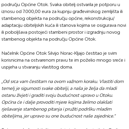
području Općine Otok. Svaka obitelj ostvarila je potporu u
iznosu od 7.000,00 eura za kupnju građevinskog zemljišta ili
stambenog objekta na području općine, rekonstrukciju/
adaptaciju obiteljskih kuća ili stanova kojima se osigurava novi
ili poboljšava postojeći stambeni prostor i izgradnju novog
stambenog objekta na području Općine Otok.
Načelnik Općine Otok Silvijo Norac-Kljajo čestitao je svim
korisnicima na ostvarenom pravu te im poželio mnogo sreće i
uspjeha u stvaranju vlastitog doma.
„Od srca vam čestitam na ovom važnom koraku. Vlastiti dom
temelj je sigurnosti svake obitelji, a naša je želja da mladi
ostanu živjeti i graditi svoju budućnost upravo u Otoku.
Općina će i dalje provoditi mjere kojima želimo olakšati
rješavanje stambenog pitanja i pružiti podršku mladim
obiteljima, jer upravo su one budućnost naše zajednice.“