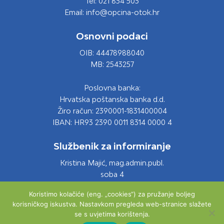
Tel: 021 834 503
Email: info@opcina-otok.hr
Osnovni podaci
OIB: 44478988040
MB: 2543257
Poslovna banka:
Hrvatska poštanska banka d.d.
Žiro račun: 2390001-1831400004
IBAN: HR93 2390 0011 8314 0000 4
Službenik za informiranje
Kristina Majić, mag.admin.publ.
soba 4
Tel: 021 661 028
Koristimo kolačiće (eng. „cookies“) za pružanje boljeg
Email: info@opcina-otok.hr
korisničkog iskustva. Nastavkom pregleda web-stranice slažete
se s uvjetima korištenja.