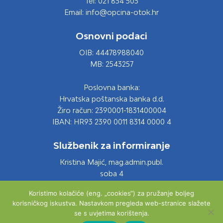
Tel: 021 834 503
Email: info@opcina-otok.hr
Osnovni podaci
OIB: 44478988040
MB: 2543257
Poslovna banka:
Hrvatska poštanska banka d.d.
Žiro račun: 2390001-1831400004
IBAN: HR93 2390 0011 8314 0000 4
Službenik za informiranje
Kristina Majić, mag.admin.publ.
soba 4
Tel: 021 661 028
Koristimo kolačiće (eng. „cookies“) za pružanje boljeg
Email: info@opcina-otok.hr
korisničkog iskustva. Nastavkom pregleda web-stranice slažete
se s uvjetima korištenja.