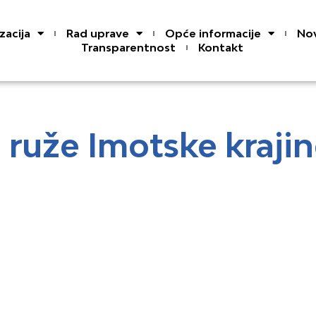
zacija
Rad uprave
Opće informacije
Nov
Transparentnost
Kontakt
e ruže Imotske kraji