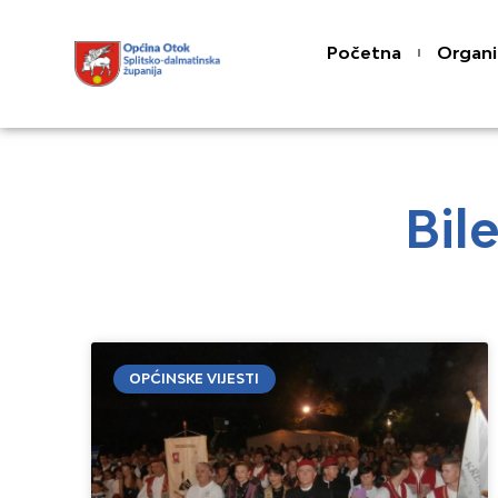
Skip
content
to
Početna
Organi
content
Bil
OPĆINSKE VIJESTI