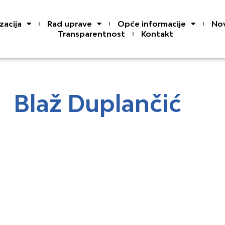
zacija
Rad uprave
Opće informacije
Nov
Transparentnost
Kontakt
Blaž Duplančić