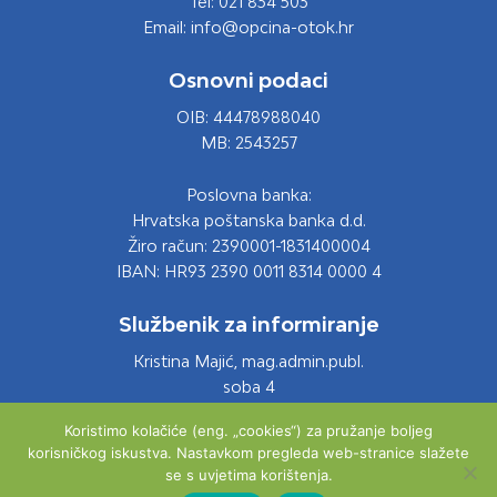
Tel: 021 834 503
Email: info@opcina-otok.hr
Osnovni podaci
OIB: 44478988040
MB: 2543257
Poslovna banka:
Hrvatska poštanska banka d.d.
Žiro račun: 2390001-1831400004
IBAN: HR93 2390 0011 8314 0000 4
Službenik za informiranje
Kristina Majić, mag.admin.publ.
soba 4
Tel: 021 661 028
Koristimo kolačiće (eng. „cookies“) za pružanje boljeg
Email: info@opcina-otok.hr
korisničkog iskustva. Nastavkom pregleda web-stranice slažete
se s uvjetima korištenja.