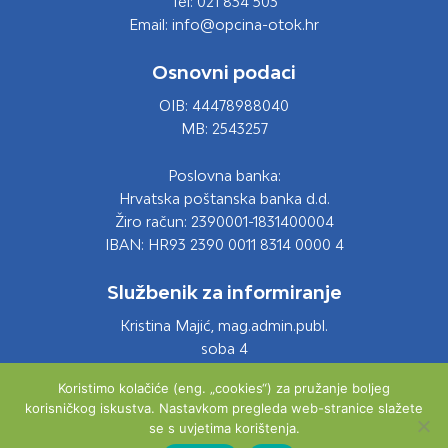
Tel: 021 834 503
Email: info@opcina-otok.hr
Osnovni podaci
OIB: 44478988040
MB: 2543257
Poslovna banka:
Hrvatska poštanska banka d.d.
Žiro račun: 2390001-1831400004
IBAN: HR93 2390 0011 8314 0000 4
Službenik za informiranje
Kristina Majić, mag.admin.publ.
soba 4
Tel: 021 661 028
Koristimo kolačiće (eng. „cookies“) za pružanje boljeg
Email: info@opcina-otok.hr
korisničkog iskustva. Nastavkom pregleda web-stranice slažete
se s uvjetima korištenja.