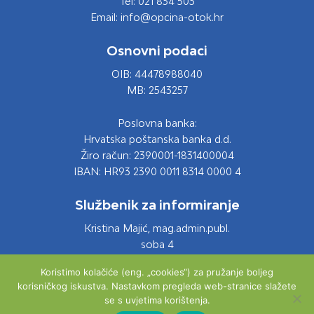
Tel: 021 834 503
Email: info@opcina-otok.hr
Osnovni podaci
OIB: 44478988040
MB: 2543257
Poslovna banka:
Hrvatska poštanska banka d.d.
Žiro račun: 2390001-1831400004
IBAN: HR93 2390 0011 8314 0000 4
Službenik za informiranje
Kristina Majić, mag.admin.publ.
soba 4
Tel: 021 661 028
Koristimo kolačiće (eng. „cookies“) za pružanje boljeg
Email: info@opcina-otok.hr
korisničkog iskustva. Nastavkom pregleda web-stranice slažete
se s uvjetima korištenja.