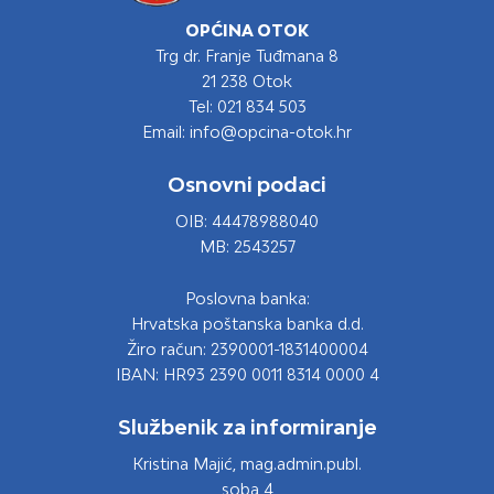
OPĆINA OTOK
Trg dr. Franje Tuđmana 8
21 238 Otok
Tel: 021 834 503
Email: info@opcina-otok.hr
Osnovni podaci
OIB: 44478988040
MB: 2543257
Poslovna banka:
Hrvatska poštanska banka d.d.
Žiro račun: 2390001-1831400004
IBAN: HR93 2390 0011 8314 0000 4
Službenik za informiranje
Kristina Majić, mag.admin.publ.
soba 4