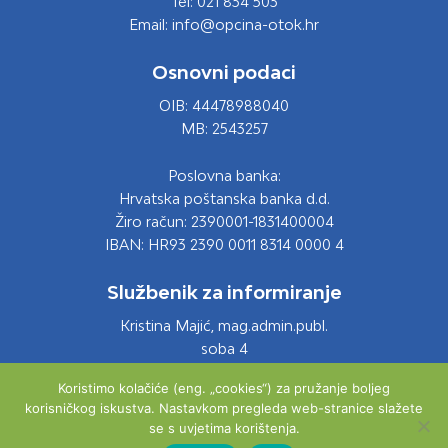
Tel: 021 834 503
Email: info@opcina-otok.hr
Osnovni podaci
OIB: 44478988040
MB: 2543257
Poslovna banka:
Hrvatska poštanska banka d.d.
Žiro račun: 2390001-1831400004
IBAN: HR93 2390 0011 8314 0000 4
Službenik za informiranje
Kristina Majić, mag.admin.publ.
soba 4
Tel: 021 661 028
Koristimo kolačiće (eng. „cookies“) za pružanje boljeg
Email: info@opcina-otok.hr
korisničkog iskustva. Nastavkom pregleda web-stranice slažete
se s uvjetima korištenja.