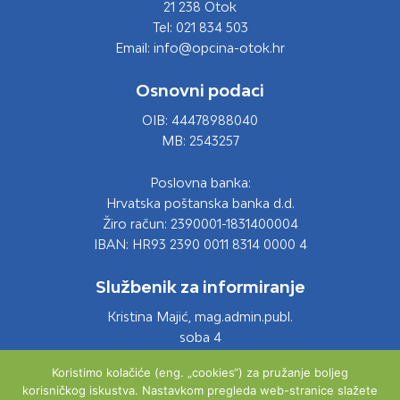
21 238 Otok
Tel: 021 834 503
Email: info@opcina-otok.hr
Osnovni podaci
OIB: 44478988040
MB: 2543257
Poslovna banka:
Hrvatska poštanska banka d.d.
Žiro račun: 2390001-1831400004
IBAN: HR93 2390 0011 8314 0000 4
Službenik za informiranje
Kristina Majić, mag.admin.publ.
soba 4
Tel: 021 661 028
Koristimo kolačiće (eng. „cookies“) za pružanje boljeg
Email: info@opcina-otok.hr
korisničkog iskustva. Nastavkom pregleda web-stranice slažete