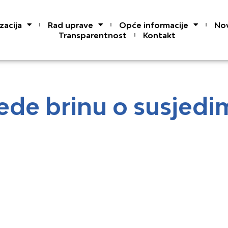
zacija
Rad uprave
Opće informacije
Nov
Transparentnost
Kontakt
ede brinu o susjedi