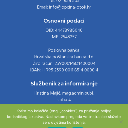
Tel: 021 834 503
Email: info@opcina-otok.hr
Osnovni podaci
OIB: 44478988040
MB: 2543257
Poslovna banka:
Hrvatska poštanska banka d.d.
Žiro račun: 2390001-1831400004
IBAN: HR93 2390 0011 8314 0000 4
Službenik za informiranje
Kristina Majić, mag.admin.publ.
soba 4
Tel: 021 661 028
Koristimo kolačiće (eng. „cookies“) za pružanje boljeg
Email: info@opcina-otok.hr
korisničkog iskustva. Nastavkom pregleda web-stranice slažete
se s uvjetima korištenja.