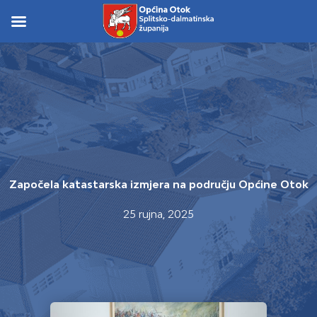
Skip
to
Skip to
content
content
Započela katastarska izmjera na području Općine Otok
25 rujna, 2025