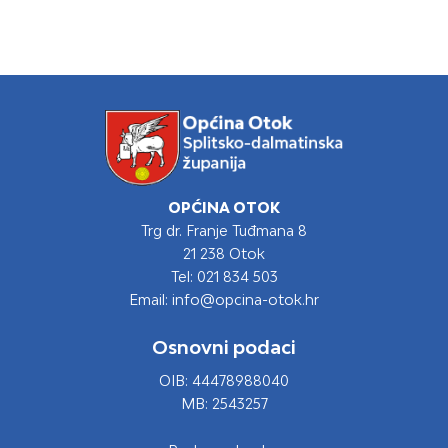
OPĆINA OTOK
Trg dr. Franje Tuđmana 8
21 238 Otok
Tel: 021 834 503
Email: info@opcina-otok.hr
Osnovni podaci
OIB: 44478988040
MB: 2543257