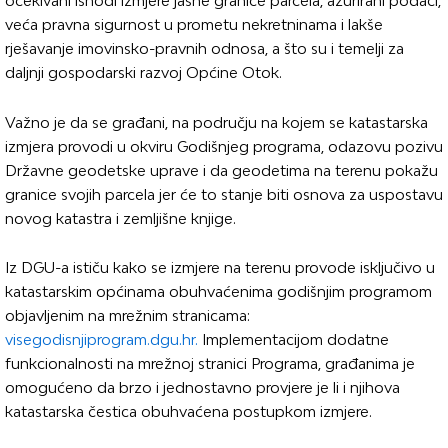
očekivani ishodi izmjere jasne granice parcela, ažurirani podaci,
veća pravna sigurnost u prometu nekretninama i lakše
rješavanje imovinsko-pravnih odnosa, a što su i temelji za
daljnji gospodarski razvoj Općine Otok.
Važno je da se građani, na području na kojem se katastarska
izmjera provodi u okviru Godišnjeg programa, odazovu pozivu
Državne geodetske uprave i da geodetima na terenu pokažu
granice svojih parcela jer će to stanje biti osnova za uspostavu
novog katastra i zemljišne knjige.
Iz DGU-a ističu kako se izmjere na terenu provode isključivo u
katastarskim općinama obuhvaćenima godišnjim programom
objavljenim na mrežnim stranicama:
visegodisnjiprogram.dgu.hr.
Implementacijom dodatne
funkcionalnosti na mrežnoj stranici Programa, građanima je
omogućeno da brzo i jednostavno provjere je li i njihova
katastarska čestica obuhvaćena postupkom izmjere.