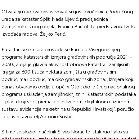
Otvaranju radova prisustvovali su još i pročelnica Područnog
ureda za katastar Split, Nada Ujević, predsjednica
Zemljišnoknjižnog odjela, Franica Barčot, te predstavnik tvrtke
izvođača radova, Željko Perić.
Katastarske izmjere provode se kao dio Višegodišnjeg
programa katastarskih izmjera građevinskih područja 2021. –
2030., a čija je glavna aktivnost obnova katastra i zemljišnih
knjiga za 600 tisuća hektara zemljišta u građevinskim
područjima i područjima oko građevinskih zona. „Izmjera koju
danas otvaramo ovdje u općini Otok dio je šireg nacionalnog
programa usklađenja zemljišnoknjižnih i katastarskih podataka
– plana koji vodi prema jedinstvenom, digitalnom i ažurnom
sustavu evidencije nekretnina u Republici Hrvatskoj“, poručio
je glavni ravnatelj Antonio Šustić..
S time se složio i načelnik Silvijo Norac te istaknuo kako su