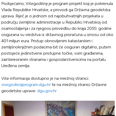
Podsjećamo, Višegodišnji je program projekt koji je pokrenula
Vlada Republike Hrvatske, a provodi ga Državna geodetska
uprava. Riječ je o jednom od najobuhvatnijih projekata u
području zemljišne administracije u Republici Hrvatskoj od
osamostaljenja i za njegovu provedbu do kraja 2030. godine
osigurana su sredstva iz državnog proračuna u iznosu od oko
401 milijun eura. Pristup obnovljenim katastarskim i
zemljišnoknjižnim podacima bit će osiguran digitalno, putem
postojeće jedinstvene pristupne točke, svim građanima,
zainteresiranim stranama i gospodarstvenicima na portalu
Uređena zemlja.
Više informacija dostupno je na mrežnoj stranici:
visegodisnjiprogram.dgu.hr
te na mrežnoj stranici Državne
geodetske uprave:
dgu.gov.hr