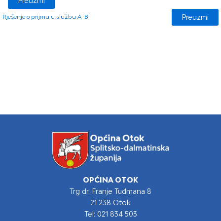
Preuzmi
Preuzmi
Rješenje o prijmu u službu A_B
OPĆINA OTOK
Trg dr. Franje Tuđmana 8
21 238 Otok
Tel: 021 834 503