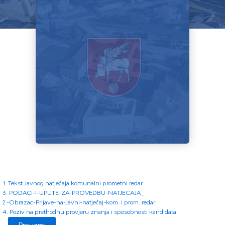
1. Tekst Javnog natječaja komunalni prometni redar
3. PODACI-I-UPUTE-ZA-PROVEDBU-NATJECAJA_
2.-Obrazac-Prijave-na-Javni-natječaj-kom. i prom. redar
4. Poziv na prethodnu provjeru znanja i sposobnosti kandidata