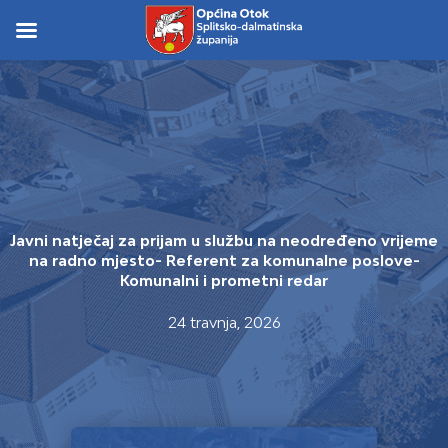
Skip
to
Skip to
content
content
Javni natječaj za prijam u službu na neodređeno vrijeme
na radno mjesto- Referent za komunalne poslove-
Komunalni i prometni redar
24 travnja, 2026