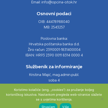
Email: info@opcina-otok.hr
Osnovni podaci
OIB: 44478988040
MB: 2543257
Poslovna banka:
Hrvatska poštanska banka d.d.
Žiro račun: 2390001-1831400004
IBAN: HR93 2390 0011 8314 0000 4
Službenik za informiranje
Kristina Majić, mag.admin.publ.
soba 4
Tel: 021 661 028
Koristimo kolačiće (eng. „cookies“) za pružanje boljeg
Email: info@opcina-otok.hr
korisničkog iskustva. Nastavkom pregleda web-stranice slažete
se s uvjetima korištenja.
Shvaćam
Više